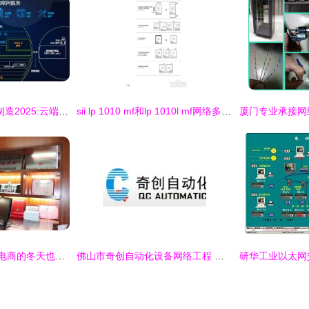
解读工业4.0与中国制造2025:云端掌控之争的前沿透视
sii lp 1010 mf和lp 1010l mf网络多功能工程打印机使用指南 优化网络工程打印体验
【会长访谈】黄岳 “电商的冬天也是春天”
佛山市奇创自动化设备网络工程 数字化转型的坚实基石