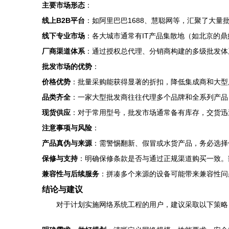
主要市场形态
：
线上B2B平台
：如阿里巴巴1688、慧聪网等，汇聚了大
线下专业市场
：各大城市通常有IT产品集散地（如北京的
厂商渠道体系
：通过授权总代理、分销商构建的多级批发体
批发市场的优势
：
价格优势
：批量采购能获得显著的折扣，降低集成商和大型
品类齐全
：一家大型批发商往往代理多个品牌和全系列产品，
现货供应
：对于常用型号，批发市场通常备有库存，交货迅
注意事项与风险
：
产品真伪与来源
：需警惕翻新、假冒或水货产品，务必选择
保修与支持
：明确保修条款是否与通过正规渠道购买一致。
兼容性与后续服务
：拼凑多个来源的设备可能带来兼容性问
结论与建议
对于计划实施网络系统工程的用户，建议采取以下策略